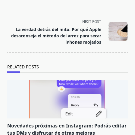
<span
NEXT POST
class="nav-
La verdad detrás del mito: Por qué Apple
subtitle
desaconseja el método del arroz para secar
screen-
iPhones mojados
reader-
text">Page</span>
RELATED POSTS
Novedades próximas en Instagram: Podrás editar
tus DMs y disfrutar de otras mejoras